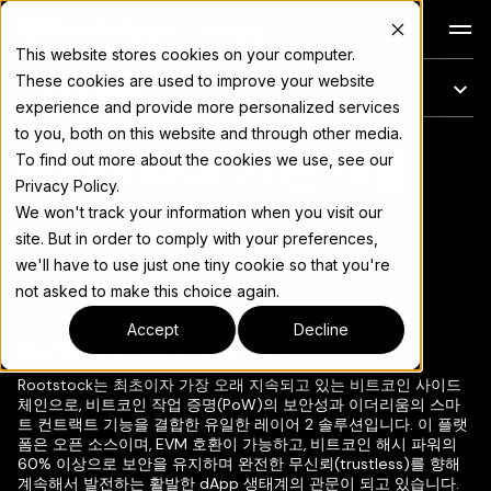
Docs
This website stores cookies on your computer.
These cookies are used to improve your website
이 페이지에서는
experience and provide more personalized services
to you, both on this website and through other media.
Rootstock 기본 개념
전체 문서 색인은
llms.txt
To find out more about the cookies we use, see our
Privacy Policy.
We won't track your information when you visit our
site. But in order to comply with your preferences,
we'll have to use just one tiny cookie so that you're
페이지 복사
▾
not asked to make this choice again.
Accept
Decline
Rootstock이란 무엇인가요?
Rootstock는 최초이자 가장 오래 지속되고 있는 비트코인 사이드
체인으로, 비트코인 작업 증명(PoW)의 보안성과 이더리움의 스마
트 컨트랙트 기능을 결합한 유일한 레이어 2 솔루션입니다. 이 플랫
폼은 오픈 소스이며, EVM 호환이 가능하고, 비트코인 해시 파워의
60% 이상으로 보안을 유지하며 완전한 무신뢰(trustless)를 향해
계속해서 발전하는 활발한 dApp 생태계의 관문이 되고 있습니다.